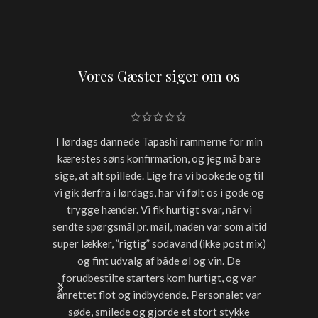
Vores Gæster siger om os
I lørdags dannede Tapashi rammerne for min
Skulle h
kærestes søns konfirmation, og jeg må bare
restaur
sige, at alt spillede. Lige fra vi bookede og til
for sen
vi gik derfra i lørdags, har vi følt os i gode og
starter
trygge hænder. Vi fik hurtigt svar, når vi
timer var
sendte spørgsmål pr. mail, maden var som altid
noget a
super lækker, ”rigtig” sodavand (ikke post mix)
med dri
og fint udvalg af både øl og vin. De
forudbestilte starters kom hurtigt, og var
anrettet flot og indbydende. Personalet var
søde, smilede og gjorde et stort stykke