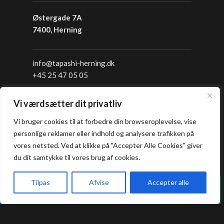
Østergade 7A
7400, Herning
info@tapashi-herning.dk
+45 25 47 05 05
Tapashi Sushi - Aarhus
Vi værdsætter dit privatliv
Vi bruger cookies til at forbedre din browseroplevelse, vise
Klostergade 52
personlige reklamer eller indhold og analysere trafikken på
8000 Aarhus C
vores netsted. Ved at klikke på "Accepter Alle Cookies" giver
du dit samtykke til vores brug af cookies.
info@tapashi.dk
Tilpas
Afvise
Accepter alle
+45 86 82 82 82
Vi holder lukket hver mandag i sommerferien.
Forside
Book bord
Takeaway
Kurv
Menu
+45 25 16 05 05