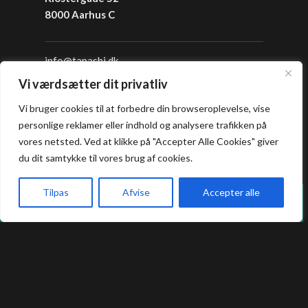
8000 Aarhus C
info@tapashi.dk
+45 86 82 82 82
Vi værdsætter dit privatliv
+45 25 16 05 05
Vi bruger cookies til at forbedre din browseroplevelse, vise
personlige reklamer eller indhold og analysere trafikken på
Åbningstider
vores netsted. Ved at klikke på "Accepter Alle Cookies" giver
du dit samtykke til vores brug af cookies.
Frokost: 12:00 - 16:00
Aften: 17:00 - 22:00
Tilpas
Afvise
Accepter alle
Vi holder lukket hver mandag i sommerferien.
Køkkenet lukker en halv time før lukketid.
Forside
Book bord
Takeaway
Kurv
Menu
Allergi information
Kontakt os hvis du har spørgsmål vedr.
allergene ingredienser i vores retter.