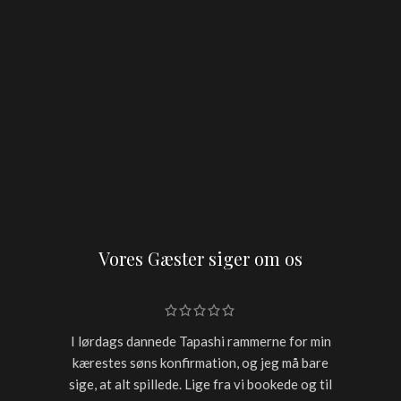
Vores Gæster siger om os
I lørdags dannede Tapashi rammerne for min
Skulle h
kærestes søns konfirmation, og jeg må bare
restaur
sige, at alt spillede. Lige fra vi bookede og til
for sen