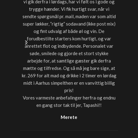
vi gik derfra i lørdags, har vi følt os i gode og
starter
trygge hænder. Vi fik hurtigt svar, når vi
timer var
sendte spørgsmål pr. mail, maden var som altid
noget a
super lækker, ”rigtig” sodavand (ikke post mix)
med dri
og fint udvalg af både øl og vin. De
forudbestilte starters kom hurtigt, og var
anrettet flot og indbydende. Personalet var
søde, smilede og gjorde et stort stykke
arbejde for, at samtlige gæster gik derfra
mætte og tilfredse. Og så må jeg bare sige, at
kr. 269 for alt mad og drikke i 2 timer en lørdag
midt i Aarhus simpelthen er en vanvittig billig
pris!
Vores varmeste anbefalinger herfra og endnu
en gang stor tak til jer, Tapashi!!
Merete