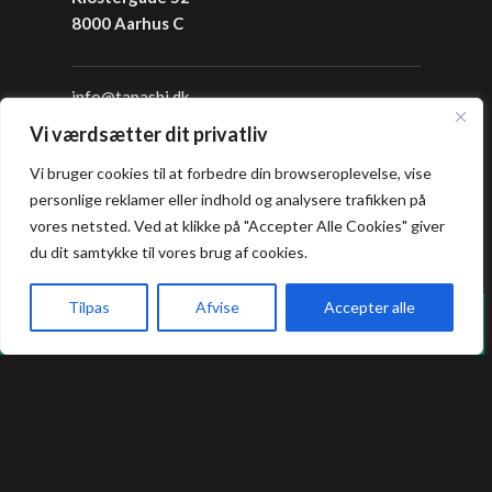
8000 Aarhus C
info@tapashi.dk
+45 86 82 82 82
Vi værdsætter dit privatliv
+45 25 16 05 05
Vi bruger cookies til at forbedre din browseroplevelse, vise
personlige reklamer eller indhold og analysere trafikken på
Åbningstider
vores netsted. Ved at klikke på "Accepter Alle Cookies" giver
du dit samtykke til vores brug af cookies.
Frokost: 12:00 - 16:00
Aften: 17:00 - 22:00
Tilpas
Afvise
Accepter alle
Vi holder lukket hver mandag i sommerferien.
Køkkenet lukker en halv time før lukketid.
Forside
Book bord
Takeaway
Kurv
Menu
Allergi information
Kontakt os hvis du har spørgsmål vedr.
allergene ingredienser i vores retter.