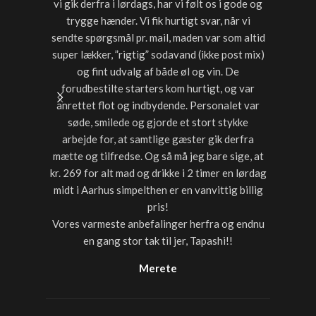
vi gik derfra i lørdags, har vi følt os i gode og
starter
trygge hænder. Vi fik hurtigt svar, når vi
timer var
sendte spørgsmål pr. mail, maden var som altid
noget a
super lækker, ”rigtig” sodavand (ikke post mix)
med dri
og fint udvalg af både øl og vin. De
forudbestilte starters kom hurtigt, og var
anrettet flot og indbydende. Personalet var
søde, smilede og gjorde et stort stykke
arbejde for, at samtlige gæster gik derfra
mætte og tilfredse. Og så må jeg bare sige, at
kr. 269 for alt mad og drikke i 2 timer en lørdag
midt i Aarhus simpelthen er en vanvittig billig
pris!
Vores varmeste anbefalinger herfra og endnu
en gang stor tak til jer, Tapashi!!
Merete