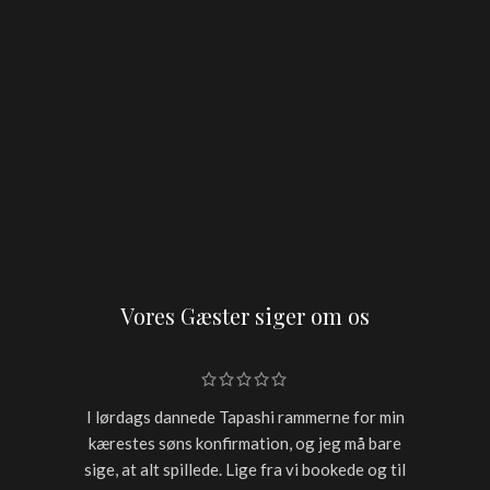
Vores Gæster siger om os
I lørdags dannede Tapashi rammerne for min
Skulle h
kærestes søns konfirmation, og jeg må bare
restaur
sige, at alt spillede. Lige fra vi bookede og til
for sen