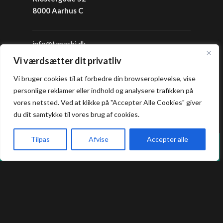
8000 Aarhus C
info@tapashi.dk
+45 86 82 82 82
Vi værdsætter dit privatliv
+45 25 16 05 05
Vi bruger cookies til at forbedre din browseroplevelse, vise
personlige reklamer eller indhold og analysere trafikken på
Åbningstider
vores netsted. Ved at klikke på "Accepter Alle Cookies" giver
du dit samtykke til vores brug af cookies.
Frokost: 12:00 - 16:00
Aften: 17:00 - 22:00
Tilpas
Afvise
Accepter alle
Vi holder lukket hver mandag i sommerferien.
Køkkenet lukker en halv time før lukketid.
Forside
Book bord
Takeaway
Kurv
Menu
Allergi information
Kontakt os hvis du har spørgsmål vedr.
allergene ingredienser i vores retter.