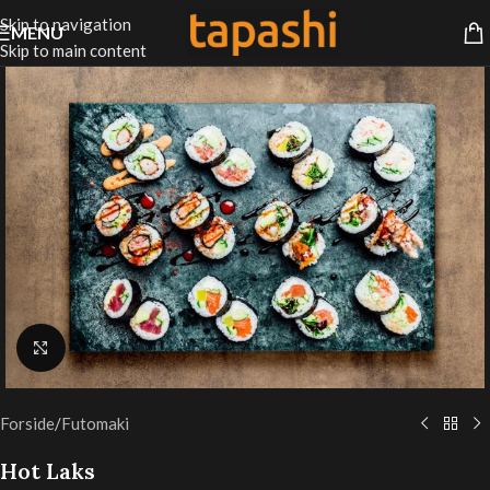
Skip to navigation
MENU
Skip to main content
Klik for at forstørre
Forside
/
Futomaki
Hot Laks