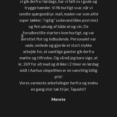
vi gik derfra i lørdags, har vi følt os i gode og
starter
trygge hænder. Vi fik hurtigt svar, når vi
timer var
sendte spørgsmål pr. mail, maden var som altid
noget a
super lækker, ”rigtig” sodavand (ikke post mix)
med dri
og fint udvalg af både øl og vin. De
forudbestilte starters kom hurtigt, og var
anrettet flot og indbydende. Personalet var
søde, smilede og gjorde et stort stykke
arbejde for, at samtlige gæster gik derfra
mætte og tilfredse. Og så må jeg bare sige, at
kr. 269 for alt mad og drikke i 2 timer en lørdag
midt i Aarhus simpelthen er en vanvittig billig
pris!
Vores varmeste anbefalinger herfra og endnu
en gang stor tak til jer, Tapashi!!
Merete