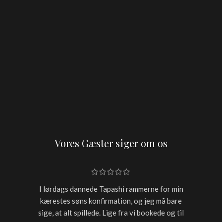
Vores Gæster siger om os
I lørdags dannede Tapashi rammerne for min
Skulle h
kærestes søns konfirmation, og jeg må bare
restaur
sige, at alt spillede. Lige fra vi bookede og til
for sen