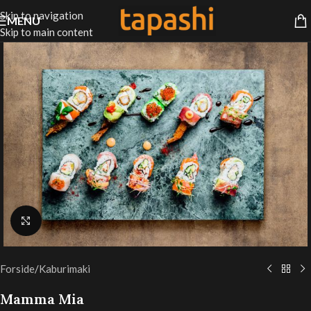
Skip to navigation
MENU
Skip to main content
Klik for at forstørre
Forside
/
Kaburimaki
Mamma Mia