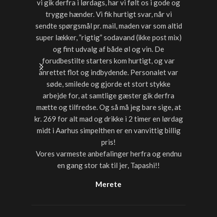
vi gik derfra i lørdags, har vi følt os i gode og
starter
trygge hænder. Vi fik hurtigt svar, når vi
timer var
sendte spørgsmål pr. mail, maden var som altid
noget a
super lækker, ”rigtig” sodavand (ikke post mix)
med dri
og fint udvalg af både øl og vin. De
forudbestilte starters kom hurtigt, og var
anrettet flot og indbydende. Personalet var
søde, smilede og gjorde et stort stykke
arbejde for, at samtlige gæster gik derfra
mætte og tilfredse. Og så må jeg bare sige, at
kr. 269 for alt mad og drikke i 2 timer en lørdag
midt i Aarhus simpelthen er en vanvittig billig
pris!
Vores varmeste anbefalinger herfra og endnu
en gang stor tak til jer, Tapashi!!
Merete