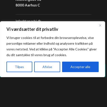
8000 Aarhus C
info@tapashi.dk
+45 86 82 82 82
Vi værdsætter dit privatliv
+45 25 16 05 05
Vi bruger cookies til at forbedre din browseroplevelse, vise
personlige reklamer eller indhold og analysere trafikken på
Åbningstider
vores netsted. Ved at klikke på "Accepter Alle Cookies" giver
du dit samtykke til vores brug af cookies.
Frokost: 12:00 - 16:00
Aften: 17:00 - 22:00
Tilpas
Afvise
Accepter alle
Vi holder lukket hver mandag i sommerferien.
Køkkenet lukker en halv time før lukketid.
Forside
Book bord
Takeaway
Kurv
Menu
Allergi information
Kontakt os hvis du har spørgsmål vedr.
allergene ingredienser i vores retter.