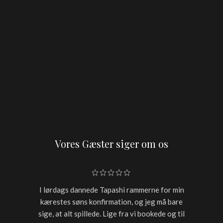
Vores Gæster siger om os
I lørdags dannede Tapashi rammerne for min
Skulle h
kærestes søns konfirmation, og jeg må bare
restaur
sige, at alt spillede. Lige fra vi bookede og til
for sen