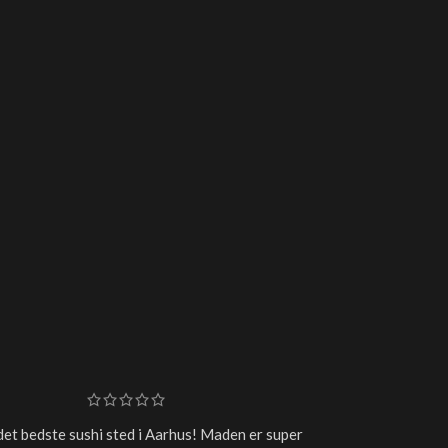
det bedste sushi sted i Aarhus! Maden er super
Super frisk sushi