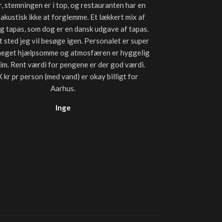
, stemningen er i top, og restauranten har en
plejer at få, så
 akustisk ikke at forglemme. Et lækkert mix af
lækkert. Især sta
og tapas, som dog er en dansk udgave af tapas.
uden olie tilbag
t sted jeg vil besøge igen. Personalet er super
måde let lunet
meget hjælpsomme og atmosfæren er hyggelig
forhold til andre
tim. Rent værdi for pengene er der god værdi.
til 
 kr pr person (med vand) er okay billigt for
Aarhus.
Inge