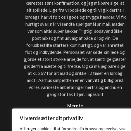
kærestes søns konfirmation, og jeg må bare sige, at
alt spillede. Lige fra vi bookede og til vi gik derfra i
lørdags, har vi følt os i gode og trygge hænder. Vi fik
hurtigt svar, når vi sendte spørgsmål pr. mail, maden
var som altid super lækker, ”rigtig” sodavand (ikke
post mix) og fint udvalg af både øl og vin. De
forudbestilte starters kom hurtigt, og var anrettet
flot og indbydende. Personalet var søde, smilede og
gjorde et stort stykke arbejde for, at samtlige gæster
gik derfra mætte og tilfredse. Og så må jeg bare sige,
at kr. 269 for alt mad og drikke i 2 timer en lørdag
midt i Aarhus simpelthen er en vanvittig billig pris!
Vores varmeste anbefalinger herfra og endnu en
gang stor tak til jer, Tapashi!!
Merete
Vi værdsætter dit privatliv
Vi bruger cookies til at forbedre din browseroplevelse, vise