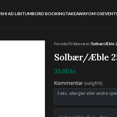
SHI AD LIBITUM
BORD BOOKING
TAKEAWAY
OM OS
EVENT
Forside
/
Drikkevarer
/
Solbær/Æble 2
Solbær/Æble 25
35,00
kr.