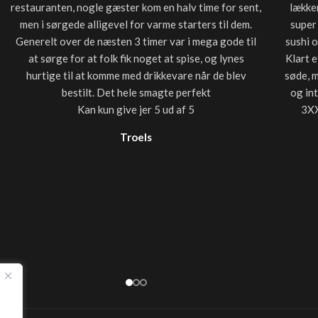
restauranten, nogle gæster kom en halv time for sent,
lækker
men i sørgede alligevel for varme starters til dem.
super
Generelt over de næsten 3 timer var i mega gode til
sushi 
at sørge for at folk fik noget at spise, og lynes
Klart e
hurtige til at komme med drikkevare når de blev
søde, 
bestilt. Det hele smagte perfekt
og in
Kan kun give jer 5 ud af 5
3XX
Troels