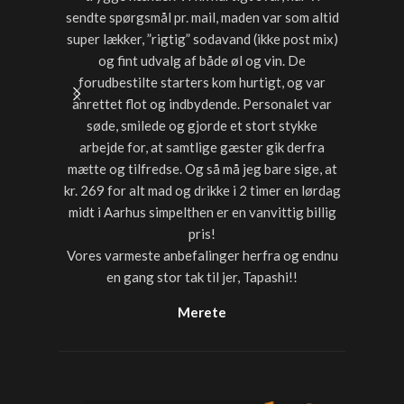
sendte spørgsmål pr. mail, maden var som altid
noget a
super lækker, ”rigtig” sodavand (ikke post mix)
med dri
og fint udvalg af både øl og vin. De
forudbestilte starters kom hurtigt, og var
anrettet flot og indbydende. Personalet var
søde, smilede og gjorde et stort stykke
arbejde for, at samtlige gæster gik derfra
mætte og tilfredse. Og så må jeg bare sige, at
kr. 269 for alt mad og drikke i 2 timer en lørdag
midt i Aarhus simpelthen er en vanvittig billig
pris!
Vores varmeste anbefalinger herfra og endnu
en gang stor tak til jer, Tapashi!!
Merete