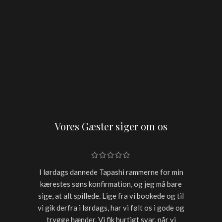
Vores Gæster siger om os
I lørdags dannede Tapashi rammerne for min
Skulle h
kærestes søns konfirmation, og jeg må bare
restaur
sige, at alt spillede. Lige fra vi bookede og til
for sen
vi gik derfra i lørdags, har vi følt os i gode og
starter
trygge hænder. Vi fik hurtigt svar, når vi
timer var