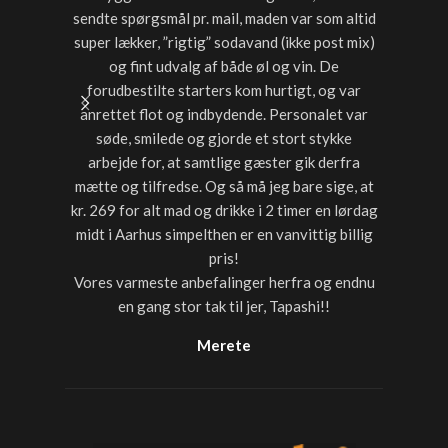
sendte spørgsmål pr. mail, maden var som altid
noget a
super lækker, ”rigtig” sodavand (ikke post mix)
med dri
og fint udvalg af både øl og vin. De
forudbestilte starters kom hurtigt, og var
anrettet flot og indbydende. Personalet var
søde, smilede og gjorde et stort stykke
arbejde for, at samtlige gæster gik derfra
mætte og tilfredse. Og så må jeg bare sige, at
kr. 269 for alt mad og drikke i 2 timer en lørdag
midt i Aarhus simpelthen er en vanvittig billig
pris!
Vores varmeste anbefalinger herfra og endnu
en gang stor tak til jer, Tapashi!!
Merete