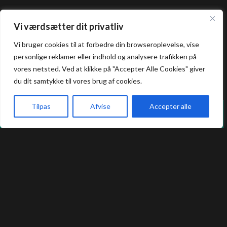
Vi værdsætter dit privatliv
info@tapashi.dk
+45 86 82 82 82
Vi bruger cookies til at forbedre din browseroplevelse, vise
+45 25 16 05 05
personlige reklamer eller indhold og analysere trafikken på
vores netsted. Ved at klikke på "Accepter Alle Cookies" giver
Åbningstider
du dit samtykke til vores brug af cookies.
Tilpas
Afvise
Accepter alle
Frokost: 12:00 - 16:00
Vi holder lukket hver mandag i sommerferien.
Aften: 17:00 - 22:00
Forside
Book bord
Takeaway
Kurv
Menu
Køkkenet lukker en halv time før lukketid.
Allergi information
Kontakt os hvis du har spørgsmål vedr.
allergene ingredienser i vores retter.