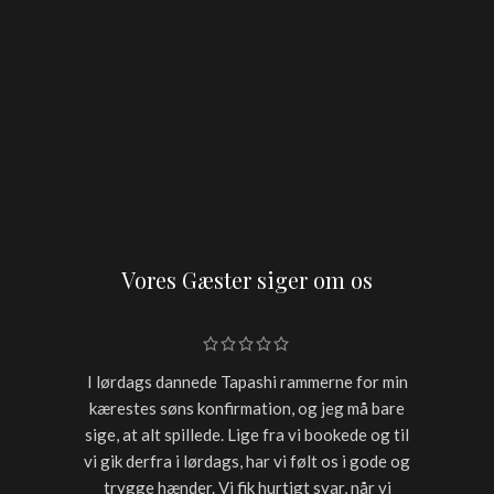
Vores Gæster siger om os
I lørdags dannede Tapashi rammerne for min
Skulle h
kærestes søns konfirmation, og jeg må bare
restaur
sige, at alt spillede. Lige fra vi bookede og til
for sen
vi gik derfra i lørdags, har vi følt os i gode og
starter
trygge hænder. Vi fik hurtigt svar, når vi
timer var