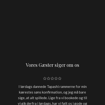
Vores Gæster siger om os
I lørdags dannede Tapashi rammerne for min
Skulle h
kærestes søns konfirmation, og jeg må bare
restaur
sige, at alt spillede. Lige fra vi bookede og til
for sen
vi gik derfra i lørdags, har vi følt os i gode og
starter