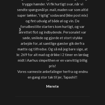
trygge hænder. Vi fik hurtigt svar, når vi
timer var
sendte spørgsmål pr. mail, maden var som altid
noget a
super lækker, ”rigtig” sodavand (ikke post mix)
med dri
og fint udvalg af både øl og vin. De
forudbestilte starters kom hurtigt, og var
anrettet flot og indbydende. Personalet var
søde, smilede og gjorde et stort stykke
arbejde for, at samtlige gæster gik derfra
mætte og tilfredse. Og så må jeg bare sige, at
kr. 269 for alt mad og drikke i 2 timer en lørdag
midt i Aarhus simpelthen er en vanvittig billig
pris!
Vores varmeste anbefalinger herfra og endnu
en gang stor tak til jer, Tapashi!!
Merete