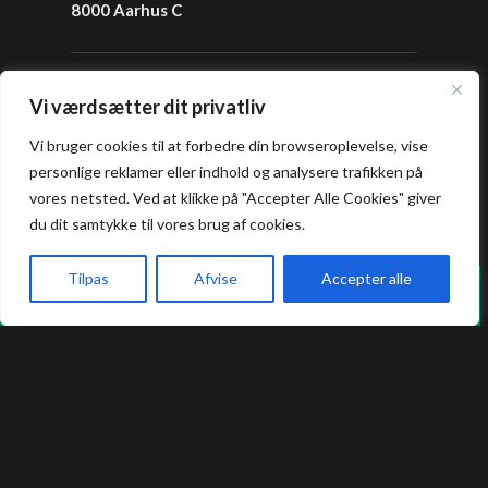
8000 Aarhus C
info@tapashi.dk
Vi værdsætter dit privatliv
+45 86 82 82 82
+45 25 16 05 05
Vi bruger cookies til at forbedre din browseroplevelse, vise
personlige reklamer eller indhold og analysere trafikken på
Åbningstider
vores netsted. Ved at klikke på "Accepter Alle Cookies" giver
du dit samtykke til vores brug af cookies.
Frokost: 12:00 - 16:00
Tilpas
Afvise
Accepter alle
Aften: 17:00 - 22:00
Vi holder lukket hver mandag i sommerferien.
Køkkenet lukker en halv time før lukketid.
Forside
Book bord
Takeaway
Kurv
Menu
Allergi information
Kontakt os hvis du har spørgsmål vedr.
allergene ingredienser i vores retter.