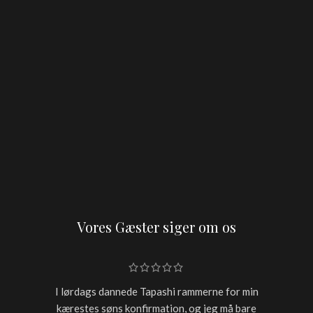
Vores Gæster siger om os
I lørdags dannede Tapashi rammerne for min
Skulle h
kærestes søns konfirmation, og jeg må bare
restaur