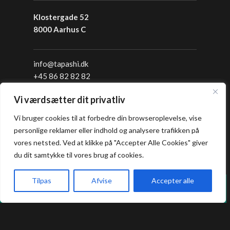
Klostergade 52
8000 Aarhus C
info@tapashi.dk
+45 86 82 82 82
+45 25 16 05 05
Vi værdsætter dit privatliv
Åbningstider
Vi bruger cookies til at forbedre din browseroplevelse, vise
personlige reklamer eller indhold og analysere trafikken på
vores netsted. Ved at klikke på "Accepter Alle Cookies" giver
Frokost: 12:00 - 16:00
du dit samtykke til vores brug af cookies.
Aften: 17:00 - 22:00
Køkkenet lukker en halv time før lukketid.
Tilpas
Afvise
Accepter alle
Vi holder lukket hver mandag i sommerferien.
Forside
Book bord
Takeaway
Kurv
Menu
Allergi information