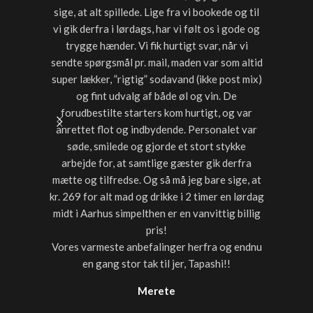
sige, at alt spillede. Lige fra vi bookede og til
for sen
vi gik derfra i lørdags, har vi følt os i gode og
starter
trygge hænder. Vi fik hurtigt svar, når vi
timer var
sendte spørgsmål pr. mail, maden var som altid
noget a
super lækker, ”rigtig” sodavand (ikke post mix)
med dri
og fint udvalg af både øl og vin. De
forudbestilte starters kom hurtigt, og var
anrettet flot og indbydende. Personalet var
søde, smilede og gjorde et stort stykke
arbejde for, at samtlige gæster gik derfra
mætte og tilfredse. Og så må jeg bare sige, at
kr. 269 for alt mad og drikke i 2 timer en lørdag
midt i Aarhus simpelthen er en vanvittig billig
pris!
Vores varmeste anbefalinger herfra og endnu
en gang stor tak til jer, Tapashi!!
Merete