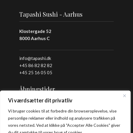
Tapashi Sushi - Aarhus
Klostergade 52
8000 Aarhus C
info@tapashi.dk
+45 86 82 82 82
+45 25 16 05 05
Åbningstider
Vi værdsætter dit privatliv
Frokost: 12:00 - 16:00
Vi bruger cookies til at forbedre din browseroplevelse, vise
Aften: 17:00 - 22:00
personlige reklamer eller indhold og analysere trafikken på
Køkkenet lukker en halv time før lukketid.
vores netsted. Ved at klikke på "Accepter Alle Cookies" giver
du dit samtykke til vores brug af cookies.