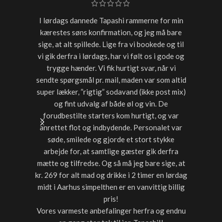
I lørdags dannede Tapashi rammerne for min
Skulle h
kærestes søns konfirmation, og jeg må bare
restaur
sige, at alt spillede. Lige fra vi bookede og til
for sen
vi gik derfra i lørdags, har vi følt os i gode og
starter
trygge hænder. Vi fik hurtigt svar, når vi
timer var
sendte spørgsmål pr. mail, maden var som altid
noget a
super lækker, ”rigtig” sodavand (ikke post mix)
med dri
og fint udvalg af både øl og vin. De
forudbestilte starters kom hurtigt, og var
anrettet flot og indbydende. Personalet var
søde, smilede og gjorde et stort stykke
arbejde for, at samtlige gæster gik derfra
mætte og tilfredse. Og så må jeg bare sige, at
kr. 269 for alt mad og drikke i 2 timer en lørdag
midt i Aarhus simpelthen er en vanvittig billig
pris!
Vores varmeste anbefalinger herfra og endnu