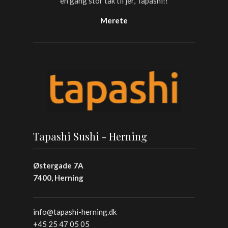
en gang stor tak til jer, Tapashi!!
Merete
Tapashi Sushi - Herning
Østergade 7A
7400, Herning
info@tapashi-herning.dk
+45 25 47 05 05